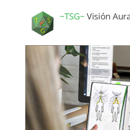
~TSG~
Visión Aura