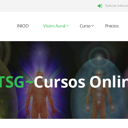
Solicite Infor
INICIO
Visión Aural
Curso
Precios
TSG~
Cursos Onli