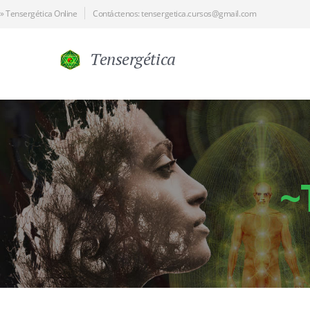
» Tensergética Online
Contáctenos:
tensergetica.cursos@gmail.com
Tensergética
~