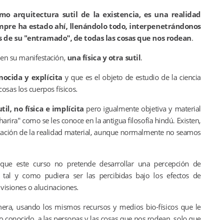
mo arquitectura sutil de la existencia, es una realidad
mpre ha estado ahí, llenándolo todo, interpenetrándonos
s de su "entramado", de todas las cosas que nos rodean
.
s en su manifestación,
una física y otra sutil
.
nocida y explícita
y que es el objeto de estudio de la ciencia
sas los cuerpos físicos.
il, no física e implícita
pero igualmente objetiva y material
arira" como se les conoce en la antigua filosofía hindú. Existen,
nización de la realidad material, aunque normalmente no seamos
 que este curso no pretende desarrollar una percepción de
s, tal y como pudiera ser las percibidas bajo los efectos de
 visiones o alucinaciones.
nera, usando los mismos recursos y medios bio-físicos que le
 conocido, a las personas y las cosas que nos rodean, solo que