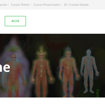
mación
Cursos Online
Cursos Presenciales
Dr. Cristian Salado
ALTA
ne