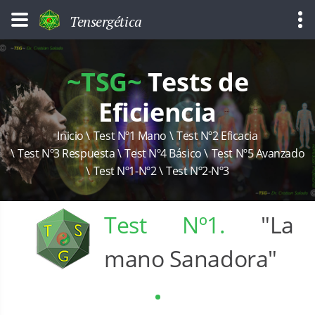
Tensergética
~TSG~
Tests de
Eficiencia
Inicio
Test Nº1 Mano
Test Nº2 Eficacia
Test Nº3 Respuesta
Test Nº4 Básico
Test Nº5 Avanzado
Test Nº1-Nº2
Test Nº2-Nº3
Test Nº1.
"La
mano Sanadora"